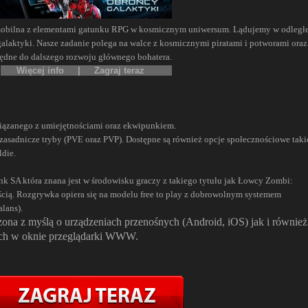
mobilna z elementami gatunku RPG w kosmicznym uniwersum. Lądujemy w odległe
 galaktyki. Nasze zadanie polega na walce z kosmicznymi piratami i potworami oraz
będne do dalszego rozwoju głównego bohatera.
Więcej info
|
Zagraj teraz
iązanego z umiejętnościami oraz ekwipunkiem.
asadnicze tryby (PVE oraz PVP). Dostępne są również opcje społecznościowe taki
ldie.
k SA która znana jest w środowisku graczy z takiego tytułu jak
Łowcy Zombi:
nością. Rozgrywka opiera się na modelu free to play z dobrowolnym systemem
lans).
ona z myślą o urządzeniach przenośnych (Android, iOS) jak i również
ach w oknie przeglądarki WWW.