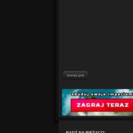
nowszy post
BĄDŹ NA BIEŻĄCO: