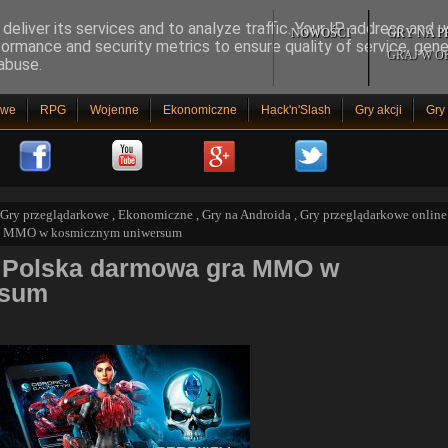
deliver its services and to analyze traffic. Your IP address and 
NOWOŚCI
GRY NA 
formance and security metrics to ensure quality of service, gen
GRAJ W O
abuse.
owe
RPG
Wojenne
Ekonomiczne
Hack'n'Slash
Gry akcji
Gry
 Gry przeglądarkowe
,
Ekonomiczne
,
Gry na Androida
,
Gry przeglądarkowe online
gra MMO w kosmicznym uniwersum
- Polska darmowa gra MMO w
rsum