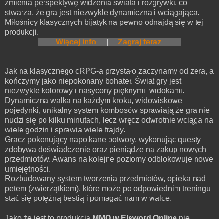
zmienia perspektywę widzenia świata i rozgrywki, co
stwarza, że gra jest niezwykle dynamiczna i wciągająca.
Miłośnicy klasycznych bijatyk na pewno odnajdą się w tej
produkcji.
Więcej info
|
Zagraj teraz
Jak na klasycznego cRPG-a przystało zaczynamy od zera, a
kończymy jako niepokonany bohater. Świat gry jest
niezwykle kolorowy i nasycony pięknymi widokami.
Dynamiczna walka na każdym kroku, widowiskowe
pojedynki, unikalny system kombosów sprawiają że gra nie
nudzi się po kilku minutach, lecz wręcz odwrotnie wciąga na
wiele godzin i sprawia wiele frajdy.
Gracz pokonujący napotkane potwory, wykonując questy
zdobywa doświadczenie oraz pieniądze na zakup nowych
przedmiotów. Awans na kolejne poziomy odblokowuje nowe
umiejętności.
Rozbudowany system tworzenia przedmiotów, opieka nad
petem (zwierzątkiem), które może po odpowiednim treningu
stać się potężną bestią i pomagać nam w walce.
Jako że jest to produkcja
MMO w Elsword Online
nie